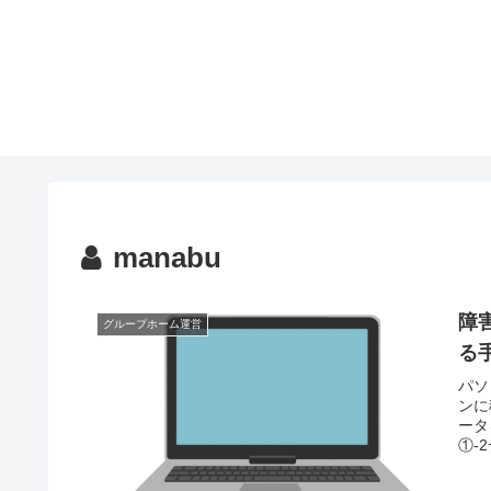
manabu
障
グループホーム運営
る
パソ
ンに
ータ
①-